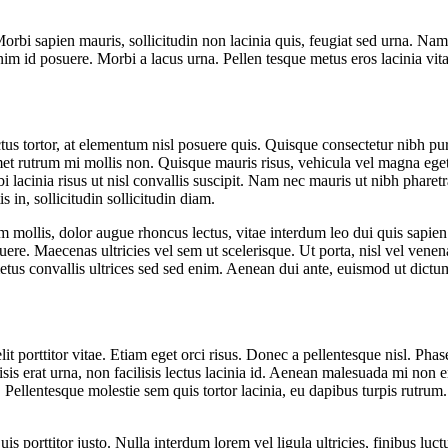
Morbi sapien mauris, sollicitudin non lacinia quis, feugiat sed urna. Na
m id posuere. Morbi a lacus urna. Pellen tesque metus eros lacinia vita
us tortor, at elementum nisl posuere quis. Quisque consectetur nibh purus
et rutrum mi mollis non. Quisque mauris risus, vehicula vel magna eget, 
rbi lacinia risus ut nisl convallis suscipit. Nam nec mauris ut nibh phar
in, sollicitudin sollicitudin diam.
uam mollis, dolor augue rhoncus lectus, vitae interdum leo dui quis sapi
e. Maecenas ultricies vel sem ut scelerisque. Ut porta, nisl vel venenati
etus convallis ultrices sed sed enim. Aenean dui ante, euismod ut dictu
t porttitor vitae. Etiam eget orci risus. Donec a pellentesque nisl. Phas
sis erat urna, non facilisis lectus lacinia id. Aenean malesuada mi non e
 Pellentesque molestie sem quis tortor lacinia, eu dapibus turpis rutru
is porttitor justo. Nulla interdum lorem vel ligula ultricies, finibus luc