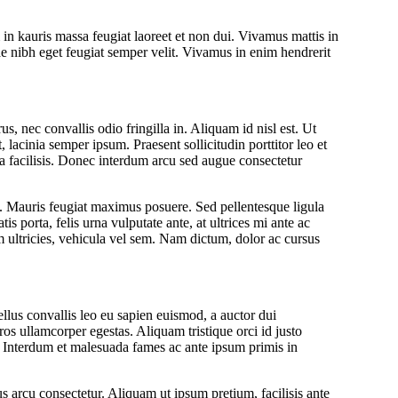
m in kauris massa feugiat laoreet et non dui. Vivamus mattis in
e nibh eget feugiat semper velit. Vivamus in enim hendrerit
, nec convallis odio fringilla in. Aliquam id nisl est. Ut
lacinia semper ipsum. Praesent sollicitudin porttitor leo et
etra facilisis. Donec interdum arcu sed augue consectetur
en. Mauris feugiat maximus posuere. Sed pellentesque ligula
s porta, felis urna vulputate ante, at ultrices mi ante ac
m ultricies, vehicula vel sem. Nam dictum, dolor ac cursus
ellus convallis leo eu sapien euismod, a auctor dui
ros ullamcorper egestas. Aliquam tristique orci id justo
m. Interdum et malesuada fames ac ante ipsum primis in
tus arcu consectetur. Aliquam ut ipsum pretium, facilisis ante