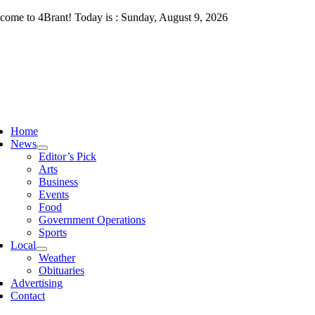
Skip
come to 4Brant! Today is : Sunday, August 9, 2026
to
content
ggle
vigation
Home
News
Editor’s Pick
Arts
Business
Events
Food
Government Operations
Sports
Local
Weather
Obituaries
Advertising
Contact