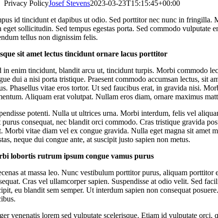
Privacy Policy
Josef Stevens
2023-03-23T15:15:45+00:00
us id tincidunt et dapibus ut odio. Sed porttitor nec nunc in fringilla. 
h eget sollicitudin. Sed tempus egestas porta. Sed commodo vulputate eni
ndum tellus non dignissim felis.
sque sit amet lectus tincidunt ornare lacus porttitor
in enim tincidunt, blandit arcu ut, tincidunt turpis. Morbi commodo lect
ue dui a nisi porta tristique. Praesent commodo accumsan lectus, sit am
us. Phasellus vitae eros tortor. Ut sed faucibus erat, in gravida nisi. Mo
mentum. Aliquam erat volutpat. Nullam eros diam, ornare maximus mattis 
endisse potenti. Nulla ut ultrices urna. Morbi interdum, felis vel aliq
 purus consequat, nec blandit orci commodo. Cras tristique gravida posuer
it. Morbi vitae diam vel ex congue gravida. Nulla eget magna sit amet m
tas, neque dui congue ante, at suscipit justo sapien non metus.
bi lobortis rutrum ipsum congue vamus purus
enas at massa leo. Nunc vestibulum porttitor purus, aliquam porttitor eli
equat. Cras vel ullamcorper sapien. Suspendisse at odio velit. Sed facili
cipit, eu blandit sem semper. Ut interdum sapien non consequat posuere.
cibus.
ger venenatis lorem sed vulputate scelerisque. Etiam id vulputate orci, qu