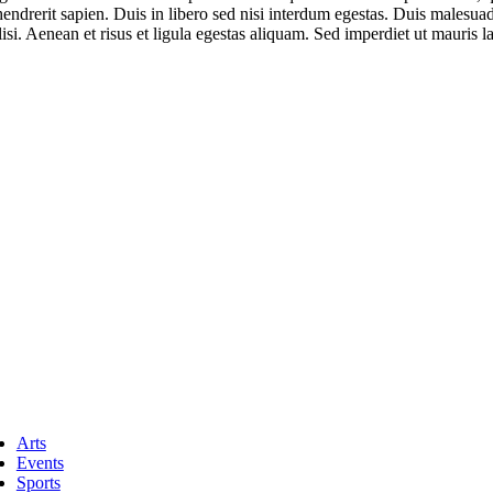
 hendrerit sapien. Duis in libero sed nisi interdum egestas. Duis malesu
lisi. Aenean et risus et ligula egestas aliquam. Sed imperdiet ut mauris 
ggle
vigation
Arts
Events
Sports